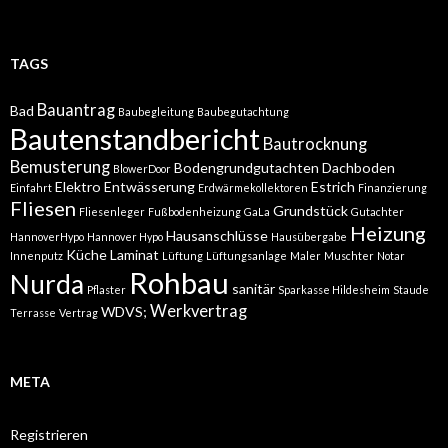
TAGS
Bauantrag
Bad
Baubegleitung
Baubegutachtung
Bautenstandbericht
Bautrocknung
Bemusterung
Bodengrundgutachten
Dachboden
BlowerDoor
Elektro
Entwässerung
Estrich
Einfahrt
Erdwärmekollektoren
Finanzierung
Fliesen
Grundstück
Fliesenleger
Fußbodenheizung
GaLa
Gutachter
Heizung
Hausanschlüsse
HannoverHypo
Hannover Hypo
Hausübergabe
Küche
Laminat
Innenputz
Lüftung
Lüftungsanlage
Maler
Muschter
Notar
Rohbau
Nurda
sanitär
Pflaster
Sparkasse Hildesheim
Staude
Werkvertrag
WDVS;
Terrasse
Vertrag
META
Registrieren