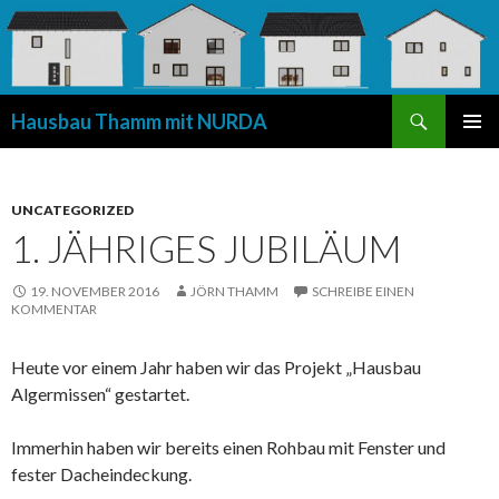
Suchen
Hausbau Thamm mit NURDA
SPRINGE
PRIMÄR
ZUM
MENÜ
INHALT
UNCATEGORIZED
1. JÄHRIGES JUBILÄUM
19. NOVEMBER 2016
JÖRN THAMM
SCHREIBE EINEN
KOMMENTAR
Heute vor einem Jahr haben wir das Projekt „Hausbau
Algermissen“ gestartet.
Immerhin haben wir bereits einen Rohbau mit Fenster und
fester Dacheindeckung.