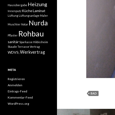
Heizung
Hausübergabe
Küche
Laminat
Innenputz
Lüftung
Lüftungsanlage
Maler
Nurda
Muschter
Notar
Rohbau
Pflaster
sanitär
Sparkasse Hildesheim
Staude
Terrasse
Vertrag
Werkvertrag
WDVS;
META
Registrieren
Anmelden
Eintrags-Feed
BAD
Kommentar-Feed
WordPress.org