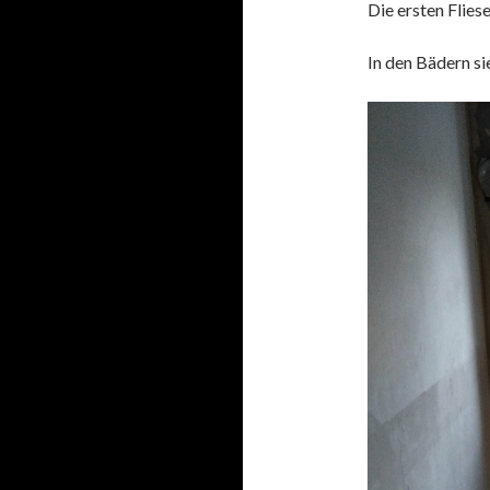
Die ersten Fliese
In den Bädern sie