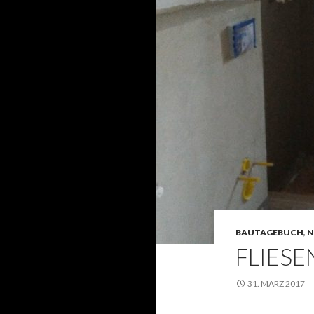
BAUTAGEBUCH
,
N
FLIESE
31. MÄRZ 2017