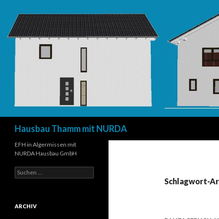
Suchen
Hausbau Thamm mit NURDA
EFH in Algermissen mit
NURDA Hausbau GmbH
Suchen
nach:
Schlagwort-Ar
ARCHIV