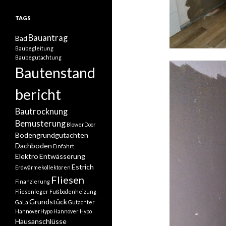
TAGS
Bauantrag
Bad
Baubegleitung
Baubegutachtung
Bautenstand
bericht
Bautrocknung
Bemusterung
BlowerDoor
Bodengrundgutachten
Dachboden
Einfahrt
Elektro
Entwässerung
Estrich
Erdwärmekollektoren
Fliesen
Finanzierung
Fliesenleger
Fußbodenheizung
Grundstück
GaLa
Gutachter
HannoverHypo
Hannover Hypo
Hausanschlüsse