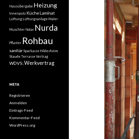
Heizung
Hausübergabe
Küche
Laminat
Innenputz
Lüftung
Lüftungsanlage
Maler
Nurda
Muschter
Notar
Rohbau
Pflaster
sanitär
Sparkasse Hildesheim
Staude
Terrasse
Vertrag
Werkvertrag
WDVS;
META
Registrieren
Anmelden
Eintrags-Feed
Kommentar-Feed
WordPress.org