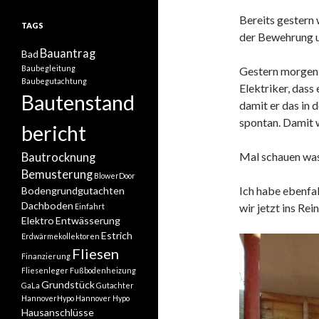
Bereits gestern 
TAGS
der Bewehrung u
Bauantrag
Bad
Baubegleitung
Gestern morgen 
Baubegutachtung
Elektriker, dass
Bautenstand
damit er das in 
spontan. Damit 
bericht
Mal schauen was
Bautrocknung
Bemusterung
BlowerDoor
Ich habe ebenfal
Bodengrundgutachten
Dachboden
wir jetzt ins Rei
Einfahrt
Elektro
Entwässerung
Estrich
Erdwärmekollektoren
Fliesen
Finanzierung
Fliesenleger
Fußbodenheizung
Grundstück
GaLa
Gutachter
HannoverHypo
Hannover Hypo
Hausanschlüsse