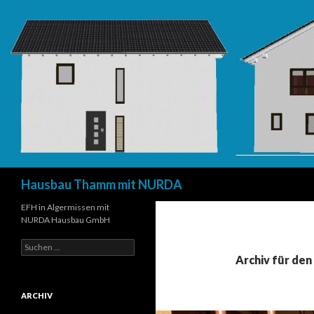
Suchen
Hausbau Thamm mit NURDA
EFH in Algermissen mit
NURDA Hausbau GmbH
Suchen
nach:
Archiv für de
ARCHIV