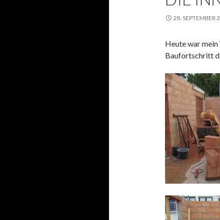
28. SEPTEMBER 
Heute war mein 
Baufortschritt 