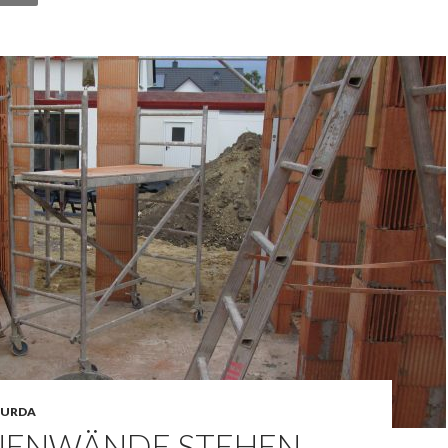
URDA
NNENWÄNDE STEHEN