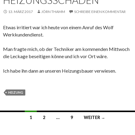
13. MÄRZ 2017
JÖRN THAMM
SCHREIBE EINEN KOMMENTAR
Etwas irritiert war ich heute von einem Anruf des Wolf
Werkkundendienst.
Man fragte mich, ob der Techniker am kommenden Mittwoch
die Leckage beseitigen könne und ich vor Ort wäre.
Ich habe ihn dann an unseren Heizungsbauer verwiesen.
HEIZUNG
Beitrags-
1
2
…
9
WEITER →
Navigation