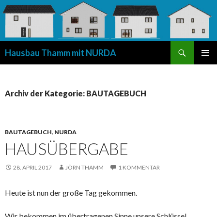
Suchen
Hausbau Thamm mit NURDA
SPRINGE
PRIMÄR
ZUM
MENÜ
INHALT
Archiv der Kategorie: BAUTAGEBUCH
BAUTAGEBUCH
,
NURDA
HAUSÜBERGABE
28. APRIL 2017
JÖRN THAMM
1 KOMMENTAR
Heute ist nun der große Tag gekommen.
Wir bekommen im übertragenen Sinne unsere Schlüssel