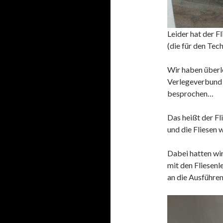
Leider hat der Fl
(die für den Te
Wir haben überle
Verlegeverbund 
besprochen…
Das heißt der Fl
und die Fliesen 
Dabei hatten wi
mit den Fliesen
an die Ausführen