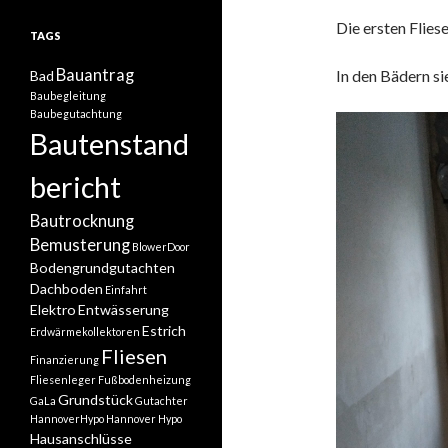
Die ersten Fliese
TAGS
Bauantrag
In den Bädern sie
Bad
Baubegleitung
Baubegutachtung
Bautenstand
bericht
Bautrocknung
Bemusterung
BlowerDoor
Bodengrundgutachten
Dachboden
Einfahrt
Elektro
Entwässerung
Estrich
Erdwärmekollektoren
Fliesen
Finanzierung
Fliesenleger
Fußbodenheizung
Grundstück
GaLa
Gutachter
HannoverHypo
Hannover Hypo
Hausanschlüsse