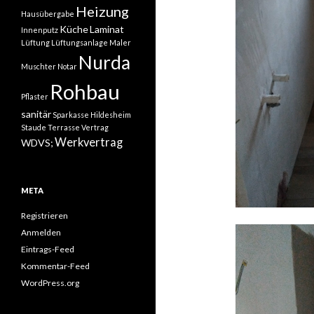
Heizung
Hausübergabe
Küche
Laminat
Innenputz
Lüftung
Lüftungsanlage
Maler
Nurda
Muschter
Notar
Rohbau
Pflaster
sanitär
Sparkasse Hildesheim
Staude
Terrasse
Vertrag
Werkvertrag
WDVS;
META
Registrieren
Anmelden
Eintrags-Feed
Kommentar-Feed
WordPress.org