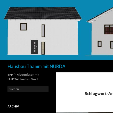
Suchen
Hausbau Thamm mit NURDA
EFH in Algermissen mit
NURDA Hausbau GmbH
Suchen
nach:
Schlagwort-Arc
ARCHIV