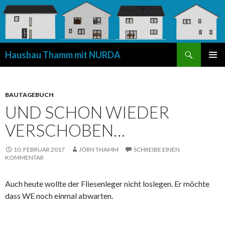
Suchen
Hausbau Thamm mit NURDA
SPRINGE
PRIMÄR
ZUM
MENÜ
INHALT
BAUTAGEBUCH
UND SCHON WIEDER
VERSCHOBEN…
10. FEBRUAR 2017
JÖRN THAMM
SCHREIBE EINEN
KOMMENTAR
Auch heute wollte der Fliesenleger nicht loslegen. Er möchte
dass WE noch einmal abwarten.