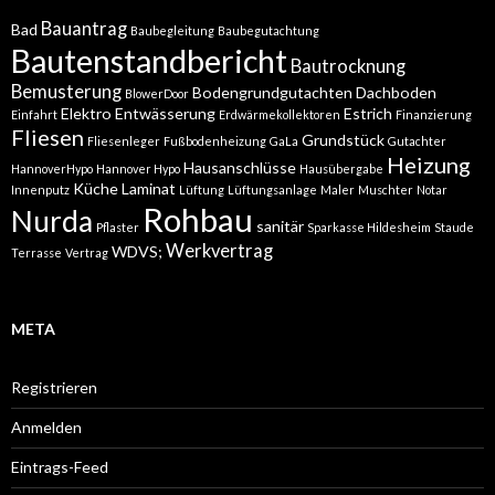
Bauantrag
Bad
Baubegleitung
Baubegutachtung
Bautenstandbericht
Bautrocknung
Bemusterung
Bodengrundgutachten
Dachboden
BlowerDoor
Elektro
Entwässerung
Estrich
Einfahrt
Erdwärmekollektoren
Finanzierung
Fliesen
Grundstück
Fliesenleger
Fußbodenheizung
GaLa
Gutachter
Heizung
Hausanschlüsse
HannoverHypo
Hannover Hypo
Hausübergabe
Küche
Laminat
Innenputz
Lüftung
Lüftungsanlage
Maler
Muschter
Notar
Rohbau
Nurda
sanitär
Pflaster
Sparkasse Hildesheim
Staude
Werkvertrag
WDVS;
Terrasse
Vertrag
META
Registrieren
Anmelden
Eintrags-Feed