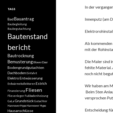
In der vergange
TAGS
Bauantrag
Innenputz (am D
Bad
Baubegleitung
Baubegutachtung
Elektrorohinsta
Bautenstand
Ab kommenden M
bericht
mit der Rohinsta
Bautrocknung
Die Maler sind 
Bemusterung
BlowerDoor
fehlte Material.
Bodengrundgutachten
Dachboden
noch nicht begu
Einfahrt
Elektro
Entwässerung
Estrich
Erdwärmekollektoren
Wir haben am Mo
Fliesen
Finanzierung
Beim 5ten Anlauf
Fliesenleger
Fußbodenheizung
versprochen Pu
Grundstück
GaLa
Gutachter
HannoverHypo
Hannover Hypo
Entscheidung für
Hausanschlüsse