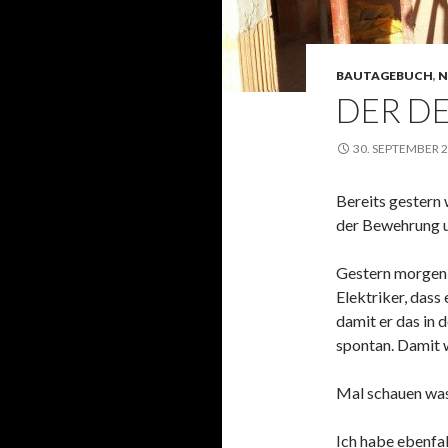
BAUTAGEBUCH
,
N
DER DE
30. SEPTEMBER 
Bereits gestern 
der Bewehrung u
Gestern morgen 
Elektriker, dass
damit er das in 
spontan. Damit 
Mal schauen was
Ich habe ebenfal