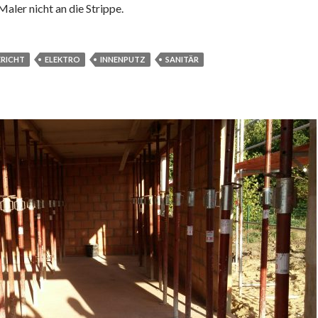
Maler nicht an die Strippe.
RICHT
ELEKTRO
INNENPUTZ
SANITÄR