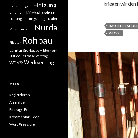
kriegen wir den 
Heizung
Hausübergabe
Küche
Laminat
Innenputz
Lüftung
Lüftungsanlage
Maler
Nurda
BAUTENSTANDBE
Muschter
Notar
WDVS;
Rohbau
Pflaster
sanitär
Sparkasse Hildesheim
Staude
Terrasse
Vertrag
Werkvertrag
WDVS;
META
Registrieren
Anmelden
Eintrags-Feed
Kommentar-Feed
WordPress.org