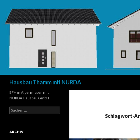
Suchen
Hausbau Thamm mit NURDA
EFH in Algermissen mit
NURDA Hausbau GmbH
Suchen
nach:
Schlagwort-Ar
ARCHIV