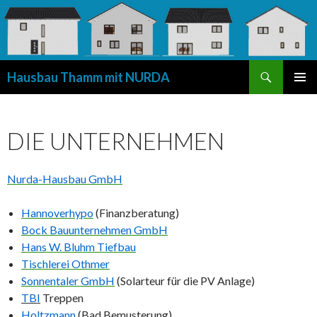
Suchen
Hausbau Thamm mit NURDA
SPRINGE
PRIMÄR
ZUM
MENÜ
INHALT
DIE UNTERNEHMEN
Nurda-Hausbau GmbH
Hannoverhypo
(Finanzberatung)
Bock Bauunternehmen GmbH
Hans W. Bluhm Tiefbau
Tischlerei Othmer
Sonnentaler GmbH
(Solarteur für die PV Anlage)
TBI
Treppen
Holtzmann
(Bad Bemusterung)