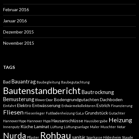
Februar 2016
Januar 2016
Dezember 2015
November 2015
TAGS
Bauantrag
Bad
Baubegleitung
Baubegutachtung
Bautenstandbericht
Bautrocknung
Bemusterung
Bodengrundgutachten
Dachboden
BlowerDoor
Elektro
Entwässerung
Estrich
Einfahrt
Erdwärmekollektoren
Finanzierung
Fliesen
Grundstück
Fliesenleger
Fußbodenheizung
GaLa
Gutachter
Heizung
Hausanschlüsse
HannoverHypo
Hannover Hypo
Hausübergabe
Küche
Laminat
Innenputz
Lüftung
Lüftungsanlage
Maler
Muschter
Notar
Rohbau
Nurda
sanitär
Pflaster
Sparkasse Hildesheim
Staude