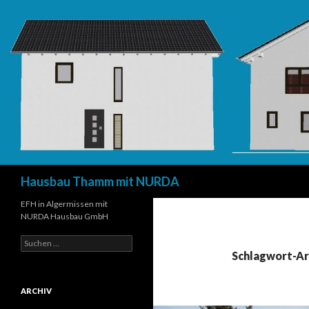
Suchen
Hausbau Thamm mit NURDA
EFH in Algermissen mit
NURDA Hausbau GmbH
Suchen
nach:
Schlagwort-Ar
ARCHIV