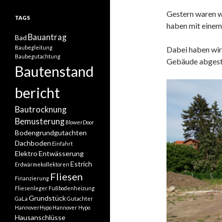
Gestern waren w
TAGS
haben mit einem 
Bauantrag
Bad
Baubegleitung
Dabei haben wir
Baubegutachtung
Gebäude abgest
Bautenstand
bericht
Bautrocknung
Bemusterung
BlowerDoor
Bodengrundgutachten
Dachboden
Einfahrt
Elektro
Entwässerung
Estrich
Erdwärmekollektoren
Fliesen
Finanzierung
Fliesenleger
Fußbodenheizung
Grundstück
GaLa
Gutachter
HannoverHypo
Hannover Hypo
Hausanschlüsse