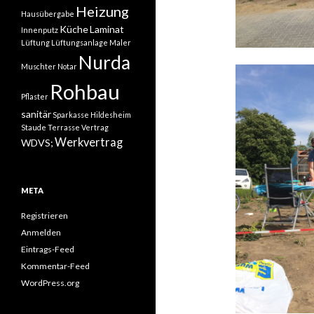
Heizung
Hausübergabe
Küche
Laminat
Innenputz
Lüftung
Lüftungsanlage
Maler
Nurda
Muschter
Notar
Rohbau
Pflaster
sanitär
Sparkasse Hildesheim
Staude
Terrasse
Vertrag
Werkvertrag
WDVS;
META
Registrieren
Anmelden
Eintrags-Feed
Kommentar-Feed
WordPress.org