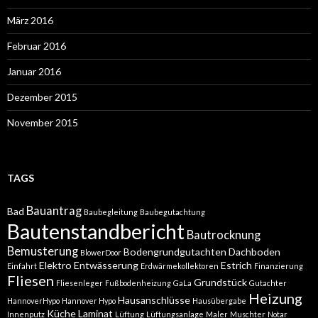
März 2016
Februar 2016
Januar 2016
Dezember 2015
November 2015
TAGS
Bauantrag
Bad
Baubegleitung
Baubegutachtung
Bautenstandbericht
Bautrocknung
Bemusterung
Bodengrundgutachten
Dachboden
BlowerDoor
Elektro
Entwässerung
Estrich
Einfahrt
Erdwärmekollektoren
Finanzierung
Fliesen
Grundstück
Fliesenleger
Fußbodenheizung
GaLa
Gutachter
Heizung
Hausanschlüsse
HannoverHypo
Hannover Hypo
Hausübergabe
Küche
Laminat
Innenputz
Lüftung
Lüftungsanlage
Maler
Muschter
Notar