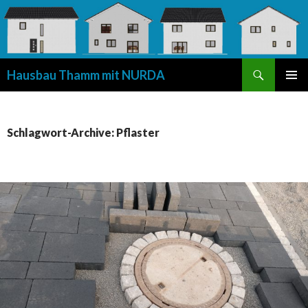
Suchen
Hausbau Thamm mit NURDA
SPRINGE
PRIMÄR
ZUM
MENÜ
INHALT
Schlagwort-Archive: Pflaster