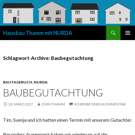
Suchen
Hausbau Thamm mit NURDA
SPRINGE
PRIMÄR
ZUM
MENÜ
INHALT
Schlagwort-Archive: Baubegutachtung
BAUTAGEBUCH
,
NURDA
BAUBEGUTACHTUNG
10. MÄRZ 2017
JÖRN THAMM
SCHREIBE EINEN KOMMENTAR
Tim, Svenja und ich hatten einen Termin mit unserem Gutachter.
Besonders Augenmerk haben wir wiederum auf die