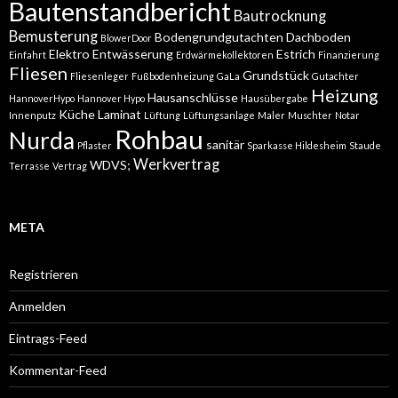
Bautenstandbericht
Bautrocknung
Bemusterung
Bodengrundgutachten
Dachboden
BlowerDoor
Elektro
Entwässerung
Estrich
Einfahrt
Erdwärmekollektoren
Finanzierung
Fliesen
Grundstück
Fliesenleger
Fußbodenheizung
GaLa
Gutachter
Heizung
Hausanschlüsse
HannoverHypo
Hannover Hypo
Hausübergabe
Küche
Laminat
Innenputz
Lüftung
Lüftungsanlage
Maler
Muschter
Notar
Rohbau
Nurda
sanitär
Pflaster
Sparkasse Hildesheim
Staude
Werkvertrag
WDVS;
Terrasse
Vertrag
META
Registrieren
Anmelden
Eintrags-Feed
Kommentar-Feed