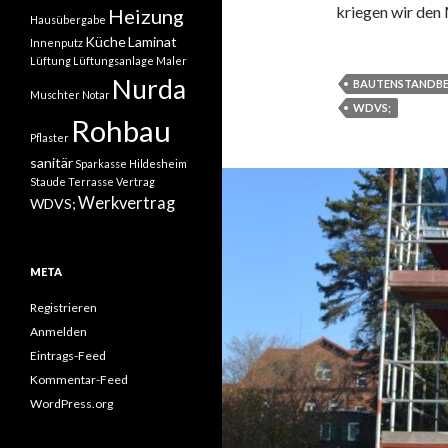
kriegen wir den 
Heizung
Hausübergabe
Küche
Laminat
Innenputz
Lüftung
Lüftungsanlage
Maler
Nurda
BAUTENSTANDBE
Muschter
Notar
WDVS;
Rohbau
Pflaster
sanitär
Sparkasse Hildesheim
Staude
Terrasse
Vertrag
Werkvertrag
WDVS;
META
Registrieren
Anmelden
Eintrags-Feed
Kommentar-Feed
WordPress.org