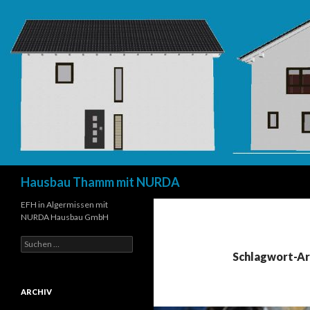
Suchen
Hausbau Thamm mit NURDA
EFH in Algermissen mit
NURDA Hausbau GmbH
Suchen
nach:
Schlagwort-Ar
ARCHIV