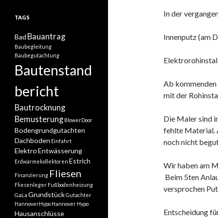
In der vergange
TAGS
Bauantrag
Innenputz (am D
Bad
Baubegleitung
Baubegutachtung
Elektrorohinsta
Bautenstand
Ab kommenden M
bericht
mit der Rohinsta
Bautrocknung
Die Maler sind 
Bemusterung
BlowerDoor
fehlte Material.
Bodengrundgutachten
Dachboden
noch nicht begu
Einfahrt
Elektro
Entwässerung
Estrich
Erdwärmekollektoren
Wir haben am Mo
Fliesen
Finanzierung
Beim 5ten Anlauf
Fliesenleger
Fußbodenheizung
versprochen Pu
Grundstück
GaLa
Gutachter
HannoverHypo
Hannover Hypo
Entscheidung für
Hausanschlüsse