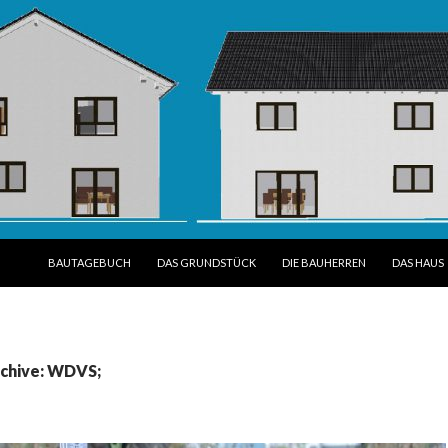
SPRINGE ZUM INHALT
BAUTAGEBUCH
DAS GRUNDSTÜCK
DIE BAUHERREN
DAS HAUS
chive: WDVS;