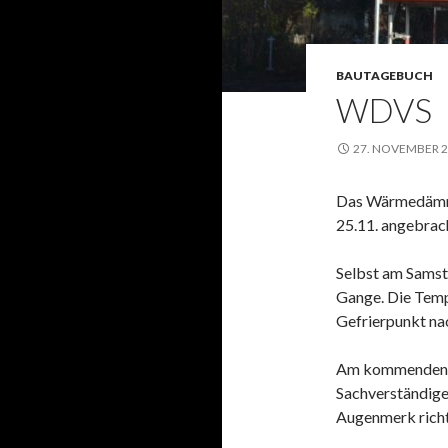
BAUTAGEBUCH
WDVS
27. NOVEMBER 
Das Wärmedämmv
25.11. angebrac
Selbst am Samst
Gange. Die Temp
Gefrierpunkt nac
Am kommenden D
Sachverständige
Augenmerk richt