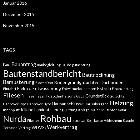
Januar 2016
Dezember 2015
November 2015
TAGS
Bauantrag
Bad
Baubegleitung
Baubegutachtung
Bautenstandbericht
Bautrocknung
Bemusterung
Bodengrundgutachten
Dachboden
BlowerDoor
Elektro
Entwässerung
Estrich
Einfahrt
Erdwärmekollektoren
Finanzierung
Fliesen
Grundstück
Fliesenleger
Fußbodenheizung
GaLa
Gutachter
Heizung
Hausanschlüsse
HannoverHypo
Hannover Hypo
Hausübergabe
Küche
Laminat
Innenputz
Lüftung
Lüftungsanlage
Maler
Muschter
Notar
Rohbau
Nurda
sanitär
Pflaster
Sparkasse Hildesheim
Staude
Werkvertrag
WDVS;
Terrasse
Vertrag