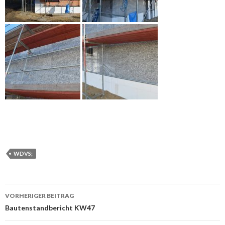
WDVS;
Beitrags-
VORHERIGER BEITRAG
Navigation
Bautenstandbericht KW47