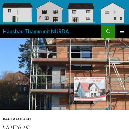
Suchen
Hausbau Thamm mit NURDA
SPRINGE
PRIMÄR
ZUM
MENÜ
INHALT
BAUTAGEBUCH
WDVS