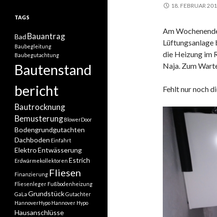
18. FEBRUAR 20
TAGS
Am Wochenende 
Bauantrag
Bad
Lüftungsanlage 
Baubegleitung
die Heizung im R
Baubegutachtung
Naja. Zum Warten
Bautenstand
bericht
Fehlt nur noch d
Bautrocknung
Bemusterung
BlowerDoor
Bodengrundgutachten
Dachboden
Einfahrt
Elektro
Entwässerung
Estrich
Erdwärmekollektoren
Fliesen
Finanzierung
Fliesenleger
Fußbodenheizung
Grundstück
GaLa
Gutachter
HannoverHypo
Hannover Hypo
Hausanschlüsse