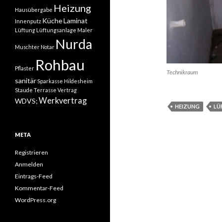
Heizung
Hausübergabe
Küche
Laminat
Innenputz
Lüftung
Lüftungsanlage
Maler
Nurda
Muschter
Notar
Rohbau
Pflaster
Technikraum
sanitär
Sparkasse Hildesheim
Staude
Terrasse
Vertrag
Werkvertrag
WDVS;
HEIZUNG
LÜ
META
Registrieren
Anmelden
Eintrags-Feed
Kommentar-Feed
WordPress.org