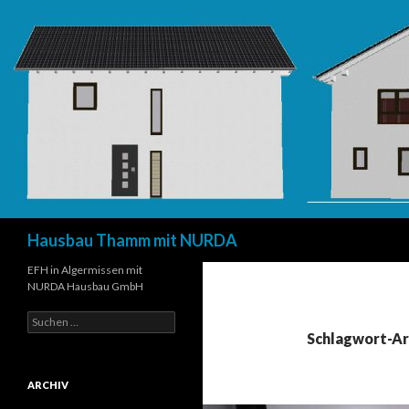
Suchen
Hausbau Thamm mit NURDA
EFH in Algermissen mit
NURDA Hausbau GmbH
Suchen
nach:
Schlagwort-Ar
ARCHIV