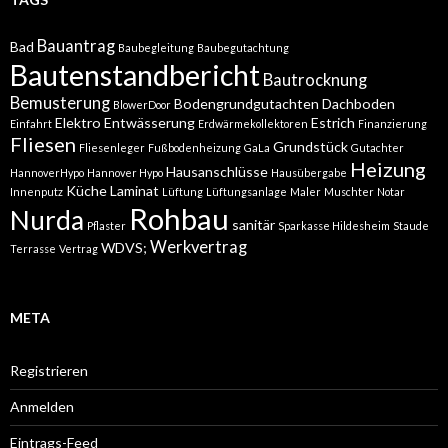
Bauantrag
Bad
Baubegleitung
Baubegutachtung
Bautenstandbericht
Bautrocknung
Bemusterung
Bodengrundgutachten
Dachboden
BlowerDoor
Elektro
Entwässerung
Estrich
Einfahrt
Erdwärmekollektoren
Finanzierung
Fliesen
Grundstück
Fliesenleger
Fußbodenheizung
GaLa
Gutachter
Heizung
Hausanschlüsse
HannoverHypo
Hannover Hypo
Hausübergabe
Küche
Laminat
Innenputz
Lüftung
Lüftungsanlage
Maler
Muschter
Notar
Rohbau
Nurda
sanitär
Pflaster
Sparkasse Hildesheim
Staude
Werkvertrag
WDVS;
Terrasse
Vertrag
META
Registrieren
Anmelden
Eintrags-Feed