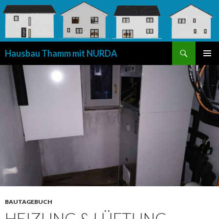
Suchen
Hausbau Thamm mit NURDA
SPRINGE
PRIMÄR
ZUM
MENÜ
INHALT
BAUTAGEBUCH
HEIZUNG & LÜFTUNG