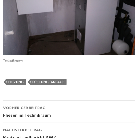
Technikraum
HEIZUNG
LÜFTUNGSANLAGE
Beitrags-
VORHERIGER BEITRAG
Navigation
Fliesen im Technikraum
NÄCHSTER BEITRAG
Bautenstandbericht KW7