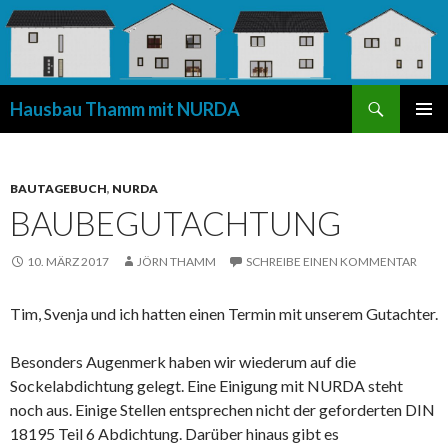
Suchen
Hausbau Thamm mit NURDA
SPRINGE
PRIMÄR
ZUM
MENÜ
INHALT
BAUTAGEBUCH
,
NURDA
BAUBEGUTACHTUNG
10. MÄRZ 2017
JÖRN THAMM
SCHREIBE EINEN KOMMENTAR
Tim, Svenja und ich hatten einen Termin mit unserem Gutachter.
Besonders Augenmerk haben wir wiederum auf die
Sockelabdichtung gelegt. Eine Einigung mit NURDA steht
noch aus. Einige Stellen entsprechen nicht der geforderten DIN
18195 Teil 6 Abdichtung. Darüber hinaus gibt es