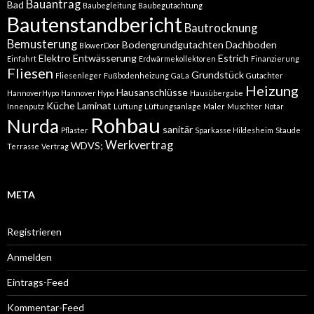
Bauantrag
Bad
Baubegleitung
Baubegutachtung
Bautenstandbericht
Bautrocknung
Bemusterung
Bodengrundgutachten
Dachboden
BlowerDoor
Elektro
Entwässerung
Estrich
Einfahrt
Erdwärmekollektoren
Finanzierung
Fliesen
Grundstück
Fliesenleger
Fußbodenheizung
GaLa
Gutachter
Heizung
Hausanschlüsse
HannoverHypo
Hannover Hypo
Hausübergabe
Küche
Laminat
Innenputz
Lüftung
Lüftungsanlage
Maler
Muschter
Notar
Rohbau
Nurda
sanitär
Pflaster
Sparkasse Hildesheim
Staude
Werkvertrag
WDVS;
Terrasse
Vertrag
META
Registrieren
Anmelden
Eintrags-Feed
Kommentar-Feed