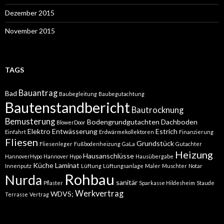
Dezember 2015
November 2015
TAGS
Bauantrag
Bad
Baubegleitung
Baubegutachtung
Bautenstandbericht
Bautrocknung
Bemusterung
Bodengrundgutachten
Dachboden
BlowerDoor
Elektro
Entwässerung
Estrich
Einfahrt
Erdwärmekollektoren
Finanzierung
Fliesen
Grundstück
Fliesenleger
Fußbodenheizung
GaLa
Gutachter
Heizung
Hausanschlüsse
HannoverHypo
Hannover Hypo
Hausübergabe
Küche
Laminat
Innenputz
Lüftung
Lüftungsanlage
Maler
Muschter
Notar
Rohbau
Nurda
sanitär
Pflaster
Sparkasse Hildesheim
Staude
Werkvertrag
WDVS;
Terrasse
Vertrag