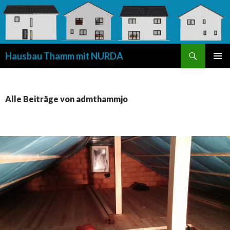
Suchen
Hausbau Thamm mit NURDA
SPRINGE
PRIMÄR
ZUM
MENÜ
INHALT
Alle Beiträge von admthammjo