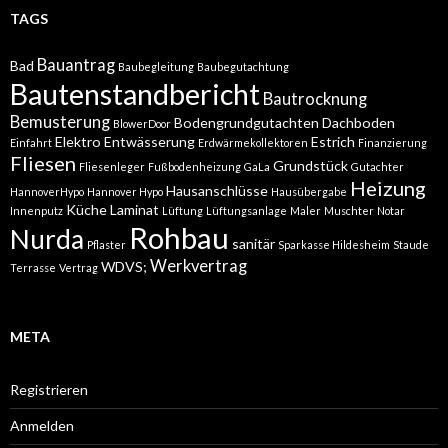
TAGS
Bauantrag
Bad
Baubegleitung
Baubegutachtung
Bautenstandbericht
Bautrocknung
Bemusterung
Bodengrundgutachten
Dachboden
BlowerDoor
Elektro
Entwässerung
Estrich
Einfahrt
Erdwärmekollektoren
Finanzierung
Fliesen
Grundstück
Fliesenleger
Fußbodenheizung
GaLa
Gutachter
Heizung
Hausanschlüsse
HannoverHypo
Hannover Hypo
Hausübergabe
Küche
Laminat
Innenputz
Lüftung
Lüftungsanlage
Maler
Muschter
Notar
Rohbau
Nurda
sanitär
Pflaster
Sparkasse Hildesheim
Staude
Werkvertrag
WDVS;
Terrasse
Vertrag
META
Registrieren
Anmelden