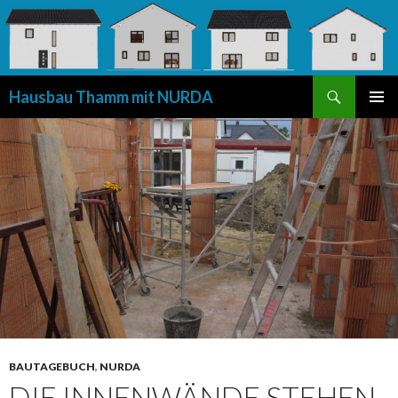
Suchen
Hausbau Thamm mit NURDA
SPRINGE
PRIMÄR
ZUM
MENÜ
INHALT
BAUTAGEBUCH
,
NURDA
DIE INNENWÄNDE STEHEN