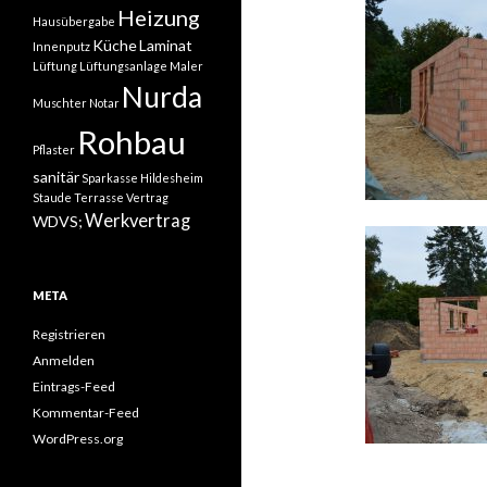
Heizung
Hausübergabe
Küche
Laminat
Innenputz
Lüftung
Lüftungsanlage
Maler
Nurda
Muschter
Notar
Rohbau
Pflaster
sanitär
Sparkasse Hildesheim
Staude
Terrasse
Vertrag
Werkvertrag
WDVS;
META
Registrieren
Anmelden
Eintrags-Feed
Kommentar-Feed
WordPress.org