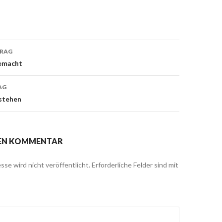
TRAG
on
gemacht
AG
stehen
NEN KOMMENTAR
sse wird nicht veröffentlicht.
Erforderliche Felder sind mit