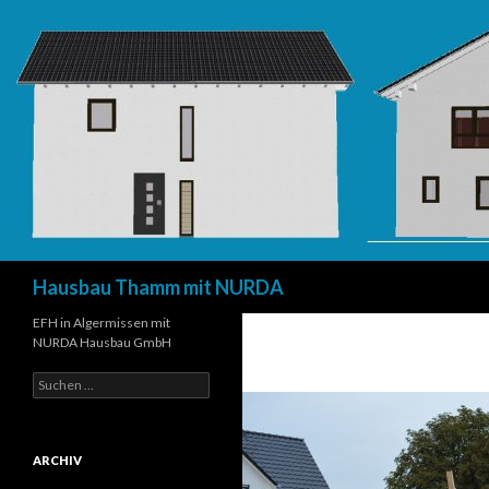
Suchen
Hausbau Thamm mit NURDA
EFH in Algermissen mit
NURDA Hausbau GmbH
Suchen
nach:
ARCHIV