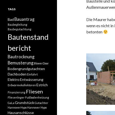
Baustelle und ko
Außenmauerwerk
TAGS
Bauantrag
Die Maurer habe
Bad
Baubegleitung
wenn es nicht in
Baubegutachtung
betonten
Bautenstand
bericht
Bautrocknung
Bemusterung
BlowerDoor
Bodengrundgutachten
Dachboden
Einfahrt
Elektro
Entwässerung
Estrich
Erdwärmekollektoren
Fliesen
Finanzierung
Fliesenleger
Fußbodenheizung
Grundstück
GaLa
Gutachter
HannoverHypo
Hannover Hypo
Hausanschlüsse