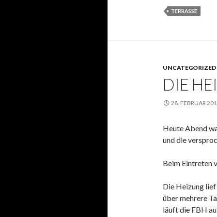
TERRASSE
UNCATEGORIZED
DIE HE
28. FEBRUAR 20
Heute Abend war
und die verspro
Beim Eintreten v
Die Heizung lief
über mehrere Ta
läuft die FBH au