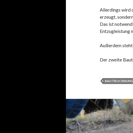
Allerdings wird
erzeugt, sondern
Das ist notwend
Entzugleistung n
Außerdem steht 
Der zweite Baut
BAUTROCKNUN