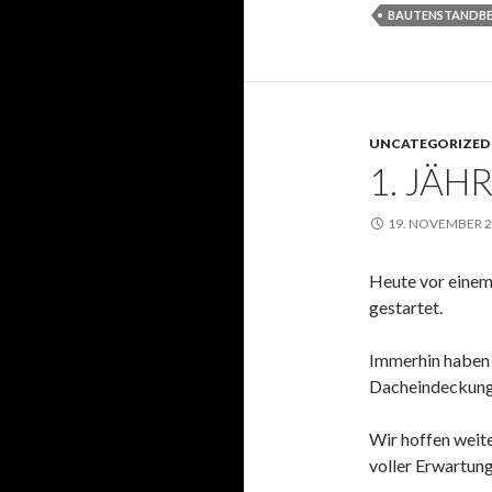
BAUTENSTANDBE
UNCATEGORIZED
1. JÄH
19. NOVEMBER 
Heute vor einem
gestartet.
Immerhin haben w
Dacheindeckung
Wir hoffen weite
voller Erwartung