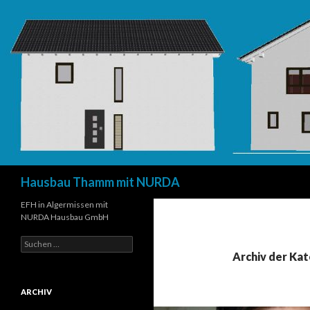
Suchen
Hausbau Thamm mit NURDA
EFH in Algermissen mit
NURDA Hausbau GmbH
Suchen
nach:
Archiv der Ka
ARCHIV