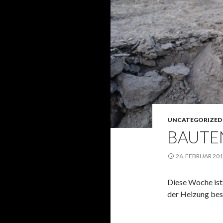
UNCATEGORIZED
BAUTE
26. FEBRUAR 20
Diese Woche ist 
der Heizung besc