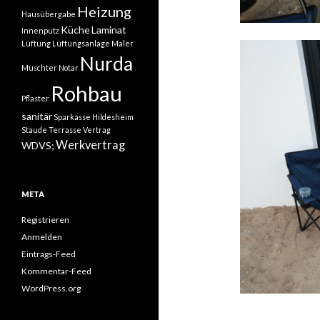
Heizung
Hausübergabe
Küche
Laminat
Innenputz
Lüftung
Lüftungsanlage
Maler
Nurda
Muschter
Notar
Rohbau
Pflaster
sanitär
Sparkasse Hildesheim
Staude
Terrasse
Vertrag
Werkvertrag
WDVS;
META
Registrieren
Anmelden
Eintrags-Feed
Kommentar-Feed
WordPress.org