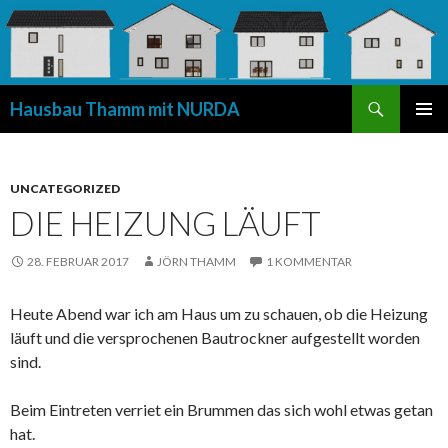
Suchen
Hausbau Thamm mit NURDA
SPRINGE
PRIMÄR
ZUM
MENÜ
INHALT
UNCATEGORIZED
DIE HEIZUNG LÄUFT
28. FEBRUAR 2017
JÖRN THAMM
1 KOMMENTAR
Heute Abend war ich am Haus um zu schauen, ob die Heizung
läuft und die versprochenen Bautrockner aufgestellt worden
sind.
Beim Eintreten verriet ein Brummen das sich wohl etwas getan
hat.