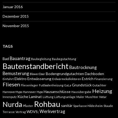
Januar 2016
Dezember 2015
November 2015
TAGS
Bauantrag
Bad
Baubegleitung
Baubegutachtung
Bautenstandbericht
Bautrocknung
Bemusterung
Bodengrundgutachten
Dachboden
BlowerDoor
Elektro
Entwässerung
Estrich
Einfahrt
Erdwärmekollektoren
Finanzierung
Fliesen
Grundstück
Fliesenleger
Fußbodenheizung
GaLa
Gutachter
Heizung
Hausanschlüsse
HannoverHypo
Hannover Hypo
Hausübergabe
Küche
Laminat
Innenputz
Lüftung
Lüftungsanlage
Maler
Muschter
Notar
Rohbau
Nurda
sanitär
Pflaster
Sparkasse Hildesheim
Staude
Werkvertrag
WDVS;
Terrasse
Vertrag