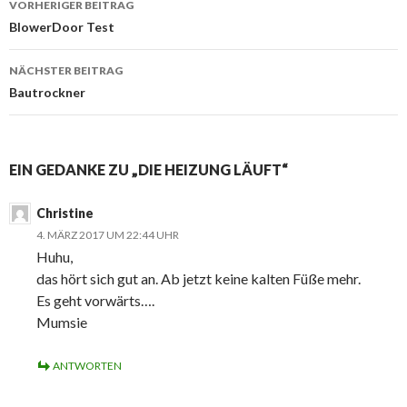
VORHERIGER BEITRAG
Navigation
BlowerDoor Test
NÄCHSTER BEITRAG
Bautrockner
EIN GEDANKE ZU „DIE HEIZUNG LÄUFT“
Christine
4. MÄRZ 2017 UM 22:44 UHR
Huhu,
das hört sich gut an. Ab jetzt keine kalten Füße mehr.
Es geht vorwärts….
Mumsie
ANTWORTEN