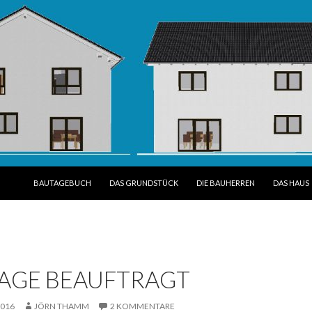
SPRINGE ZUM INHALT
BAUTAGEBUCH
DAS GRUNDSTÜCK
DIE BAUHERREN
DAS HAUS
LAGE BEAUFTRAGT
2016
JÖRN THAMM
2 KOMMENTARE