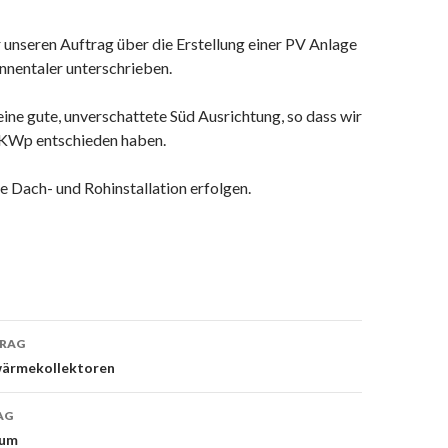
unseren Auftrag über die Erstellung einer PV Anlage
nnentaler unterschrieben.
ine gute, unverschattete Süd Ausrichtung, so dass wir
6 KWp entschieden haben.
ie Dach- und Rohinstallation erfolgen.
TRAG
on
wärmekollektoren
AG
äum