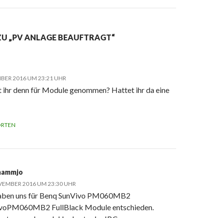
ZU „PV ANLAGE BEAUFTRAGT“
BER 2016 UM 23:21 UHR
 ihr denn für Module genommen? Hattet ihr da eine
RTEN
hammjo
VEMBER 2016 UM 23:30 UHR
aben uns für Benq SunVivo PM060MB2
voPM060MB2 FullBlack Module entschieden.