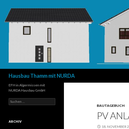
Suchen
Hausbau Thamm mit NURDA
EFH in Algermissen mit
NURDA Hausbau GmbH
Suchen
nach:
BAUTAGEBUCH
PV AN
ARCHIV
18. NOVEMBER 