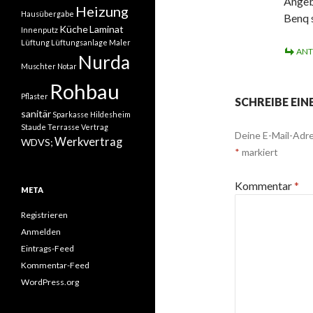
Angeb
Heizung
Hausübergabe
Benq s
Küche
Laminat
Innenputz
Lüftung
Lüftungsanlage
Maler
AN
Nurda
Muschter
Notar
Rohbau
Pflaster
SCHREIBE EI
sanitär
Sparkasse Hildesheim
Staude
Terrasse
Vertrag
Deine E-Mail-Adre
Werkvertrag
WDVS;
*
markiert
Kommentar
*
META
Registrieren
Anmelden
Eintrags-Feed
Kommentar-Feed
WordPress.org