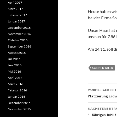
April 2017
März 2017
Heute haben wir 
Februar 2017
bei der Firma So
Januar 2017
Dezember 2016
Unser Haus hat e
November 2016
uns nun für 7.8
Oktober 2016
September 2016
Am 24.11. soll d
August 2016
Juli 2016
Juni 2016
SONNENTALER
Mai 2016
April 2016
März 2016
Beitrags-
VORHERIGER BEI
Februar 2016
Navigati
Platzierung Erd
Januar 2016
Dezember 2015
NÄCHSTER BEITR
November 2015
1. Jähriges Jubil