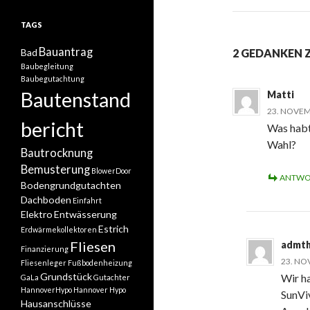
TAGS
Bauantrag
Bad
2 GEDANKEN 
Baubegleitung
Baubegutachtung
Bautenstand
Matti
23. NOVEM
bericht
Was habt
Wahl?
Bautrocknung
Bemusterung
BlowerDoor
ANTWO
Bodengrundgutachten
Dachboden
Einfahrt
Elektro
Entwässerung
Estrich
Erdwärmekollektoren
Fliesen
admt
Finanzierung
23. NO
Fliesenleger
Fußbodenheizung
Grundstück
Wir h
GaLa
Gutachter
HannoverHypo
Hannover Hypo
SunVi
Hausanschlüsse