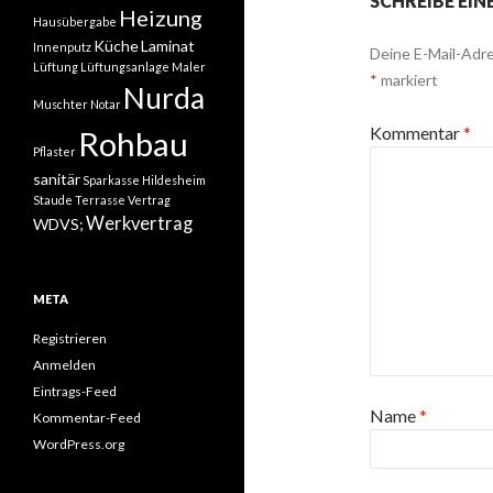
SCHREIBE EI
Heizung
Hausübergabe
Küche
Laminat
Innenputz
Deine E-Mail-Adre
Lüftung
Lüftungsanlage
Maler
*
markiert
Nurda
Muschter
Notar
Kommentar
*
Rohbau
Pflaster
sanitär
Sparkasse Hildesheim
Staude
Terrasse
Vertrag
Werkvertrag
WDVS;
META
Registrieren
Anmelden
Eintrags-Feed
Name
*
Kommentar-Feed
WordPress.org