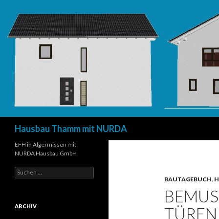
Suchen
Hausbau Thamm mit NURDA
EFH in Algermissen mit
NURDA Hausbau GmbH
Suchen
nach:
BAUTAGEBUCH
,
H
BEMUS
ARCHIV
TÜREN