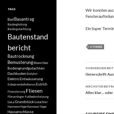
TAGS
Wir konnten auc
Fensteraufteilun
Bauantrag
Bad
Baubegleitung
Ein Super Termi
Baubegutachtung
Bautenstand
bericht
OTHMER
Bautrocknung
Bemusterung
BlowerDoor
Beitrags-
Bodengrundgutachten
VORHERIGER BEI
Navigati
Dachboden
Einfahrt
Unterschrift Au
Elektro
Entwässerung
Estrich
Erdwärmekollektoren
NÄCHSTER BEITR
Fliesen
Finanzierung
Alles klar… oder
Fliesenleger
Fußbodenheizung
Grundstück
GaLa
Gutachter
HannoverHypo
Hannover Hypo
Hausanschlüsse