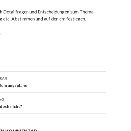
h Detailfragen und Entscheidungen zum Thema
g etc. Abstimmen und auf den cm festlegen.
n.
TRAG
on
sführungspläne
AG
 doch nicht?