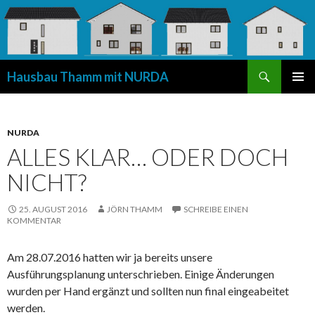
Suchen
Hausbau Thamm mit NURDA
SPRINGE
PRIMÄR
ZUM
MENÜ
INHALT
NURDA
ALLES KLAR… ODER DOCH
NICHT?
25. AUGUST 2016
JÖRN THAMM
SCHREIBE EINEN
KOMMENTAR
Am 28.07.2016 hatten wir ja bereits unsere
Ausführungsplanung unterschrieben. Einige Änderungen
wurden per Hand ergänzt und sollten nun final eingeabeitet
werden.