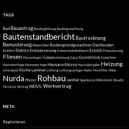
TAGS
Bauantrag
Bad
Baubegleitung
Baubegutachtung
Bautenstandbericht
Bautrocknung
Bemusterung
Bodengrundgutachten
Dachboden
BlowerDoor
Elektro
Entwässerung
Estrich
Einfahrt
Erdwärmekollektoren
Finanzierung
Fliesen
Grundstück
Fliesenleger
Fußbodenheizung
GaLa
Gutachter
Heizung
Hausanschlüsse
HannoverHypo
Hannover Hypo
Hausübergabe
Küche
Laminat
Innenputz
Lüftung
Lüftungsanlage
Maler
Muschter
Notar
Rohbau
Nurda
sanitär
Pflaster
Sparkasse Hildesheim
Staude
Werkvertrag
WDVS;
Terrasse
Vertrag
META
Registrieren