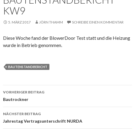
KW9
5. MÄRZ 2017
JÖRN THAMM
SCHREIBE EINEN KOMMENTAR
Diese Woche fand der BlowerDoor Test statt und die Heizung
wurde in Betrieb genommen.
BAUTENSTANDBERICHT
Beitrags-
VORHERIGER BEITRAG
Navigation
Bautrockner
NÄCHSTER BEITRAG
Jahrestag Vertragsunterschrift NURDA