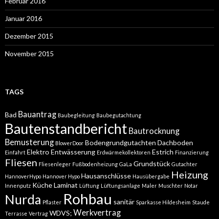
Februar 2016
Januar 2016
Dezember 2015
November 2015
TAGS
Bauantrag
Bad
Baubegleitung
Baubegutachtung
Bautenstandbericht
Bautrocknung
Bemusterung
Bodengrundgutachten
Dachboden
BlowerDoor
Elektro
Entwässerung
Estrich
Einfahrt
Erdwärmekollektoren
Finanzierung
Fliesen
Grundstück
Fliesenleger
Fußbodenheizung
GaLa
Gutachter
Heizung
Hausanschlüsse
HannoverHypo
Hannover Hypo
Hausübergabe
Küche
Laminat
Innenputz
Lüftung
Lüftungsanlage
Maler
Muschter
Notar
Rohbau
Nurda
sanitär
Pflaster
Sparkasse Hildesheim
Staude
Werkvertrag
WDVS;
Terrasse
Vertrag