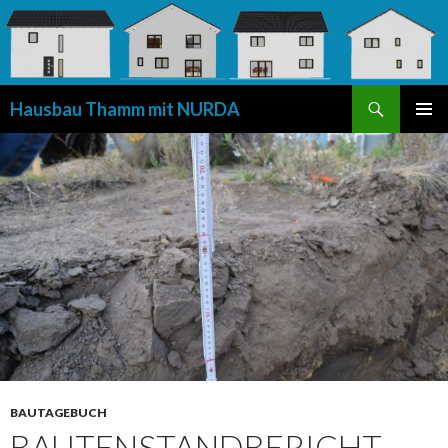
Suchen
Hausbau Thamm mit NURDA
SPRINGE
PRIMÄR
ZUM
MENÜ
INHALT
BAUTAGEBUCH
BAUTENSTANDBERICHT