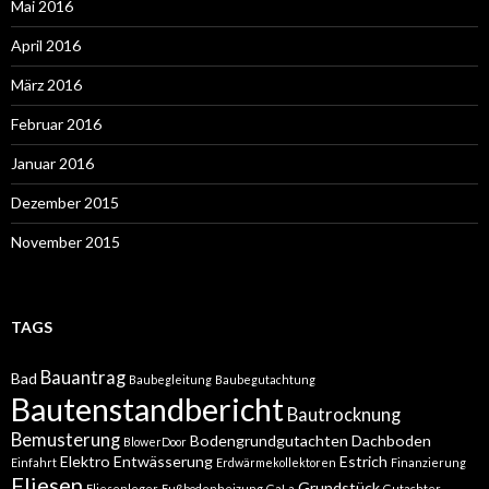
Mai 2016
April 2016
März 2016
Februar 2016
Januar 2016
Dezember 2015
November 2015
TAGS
Bauantrag
Bad
Baubegleitung
Baubegutachtung
Bautenstandbericht
Bautrocknung
Bemusterung
Bodengrundgutachten
Dachboden
BlowerDoor
Elektro
Entwässerung
Estrich
Einfahrt
Erdwärmekollektoren
Finanzierung
Fliesen
Grundstück
Fliesenleger
Fußbodenheizung
GaLa
Gutachter