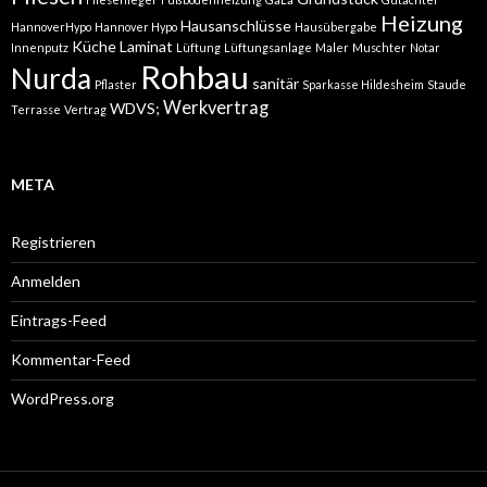
Heizung
Hausanschlüsse
HannoverHypo
Hannover Hypo
Hausübergabe
Küche
Laminat
Innenputz
Lüftung
Lüftungsanlage
Maler
Muschter
Notar
Rohbau
Nurda
sanitär
Pflaster
Sparkasse Hildesheim
Staude
Werkvertrag
WDVS;
Terrasse
Vertrag
META
Registrieren
Anmelden
Eintrags-Feed
Kommentar-Feed
WordPress.org