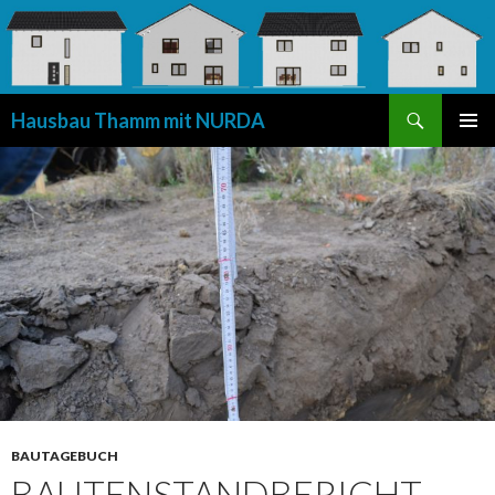
Suchen
Hausbau Thamm mit NURDA
SPRINGE
PRIMÄR
ZUM
MENÜ
INHALT
BAUTAGEBUCH
BAUTENSTANDBERICHT