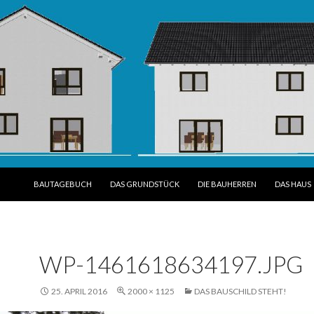
SPRINGE ZUM INHALT
BAUTAGEBUCH
DAS GRUNDSTÜCK
DIE BAUHERREN
DAS HAUS
WP-1461618634197.JPG
25. APRIL 2016
2000 × 1125
DAS BAUSCHILD STEHT!