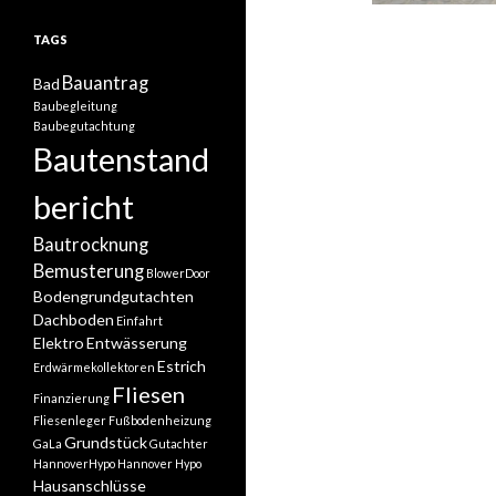
TAGS
Bauantrag
Bad
Baubegleitung
Baubegutachtung
Bautenstand
bericht
Bautrocknung
Bemusterung
BlowerDoor
Bodengrundgutachten
Dachboden
Einfahrt
Elektro
Entwässerung
Estrich
Erdwärmekollektoren
Fliesen
Finanzierung
Fliesenleger
Fußbodenheizung
Grundstück
GaLa
Gutachter
HannoverHypo
Hannover Hypo
Hausanschlüsse