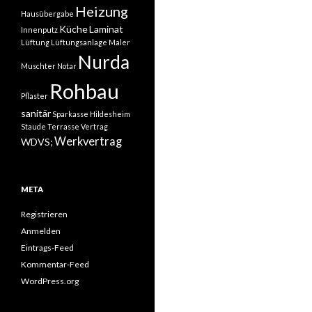
Heizung
Hausübergabe
Küche
Laminat
Innenputz
Lüftung
Lüftungsanlage
Maler
Nurda
Muschter
Notar
Rohbau
Pflaster
sanitär
Sparkasse Hildesheim
Staude
Terrasse
Vertrag
Werkvertrag
WDVS;
META
Registrieren
Anmelden
Eintrags-Feed
Kommentar-Feed
WordPress.org