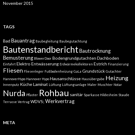
November 2015
TAGS
Bauantrag
Bad
Baubegleitung
Baubegutachtung
Bautenstandbericht
Bautrocknung
Bemusterung
Bodengrundgutachten
Dachboden
BlowerDoor
Elektro
Entwässerung
Estrich
Einfahrt
Erdwärmekollektoren
Finanzierung
Fliesen
Grundstück
Fliesenleger
Fußbodenheizung
GaLa
Gutachter
Heizung
Hausanschlüsse
HannoverHypo
Hannover Hypo
Hausübergabe
Küche
Laminat
Innenputz
Lüftung
Lüftungsanlage
Maler
Muschter
Notar
Rohbau
Nurda
sanitär
Pflaster
Sparkasse Hildesheim
Staude
Werkvertrag
WDVS;
Terrasse
Vertrag
META