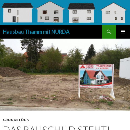
Suchen
Hausbau Thamm mit NURDA
SPRINGE
PRIMÄR
ZUM
MENÜ
INHALT
GRUNDSTÜCK
DAS BAUSCHILD STEHT!