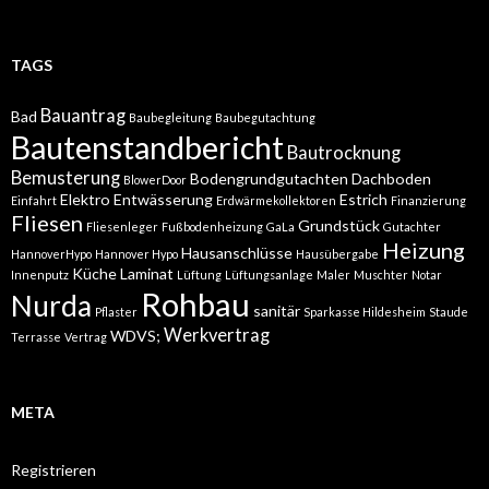
TAGS
Bauantrag
Bad
Baubegleitung
Baubegutachtung
Bautenstandbericht
Bautrocknung
Bemusterung
Bodengrundgutachten
Dachboden
BlowerDoor
Elektro
Entwässerung
Estrich
Einfahrt
Erdwärmekollektoren
Finanzierung
Fliesen
Grundstück
Fliesenleger
Fußbodenheizung
GaLa
Gutachter
Heizung
Hausanschlüsse
HannoverHypo
Hannover Hypo
Hausübergabe
Küche
Laminat
Innenputz
Lüftung
Lüftungsanlage
Maler
Muschter
Notar
Rohbau
Nurda
sanitär
Pflaster
Sparkasse Hildesheim
Staude
Werkvertrag
WDVS;
Terrasse
Vertrag
META
Registrieren