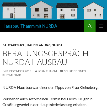
Suchen
Hausbau Thamm mit NURDA
SPRINGE
PRIMÄR
ZUM
MENÜ
INHALT
BAUTAGEBUCH
,
HAUSPLANUNG
,
NURDA
BERATUNGSGESPRÄCH
NURDA HAUSBAU
3. DEZEMBER 2015
JÖRN THAMM
SCHREIBE EINEN
KOMMENTAR
NURDA Hausbau war einer der Tipps von Frau Kleineberg.
Wir haben auch sofort einen Termin bei Herrn Krüger in
Großburgwedel in der Hauptniederlassung erhalten.