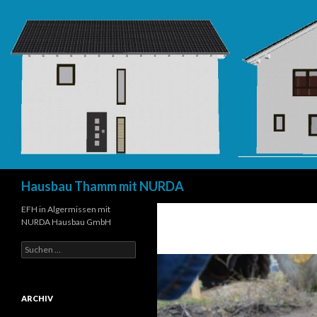
Suchen
Hausbau Thamm mit NURDA
EFH in Algermissen mit
NURDA Hausbau GmbH
Suchen
nach:
ARCHIV