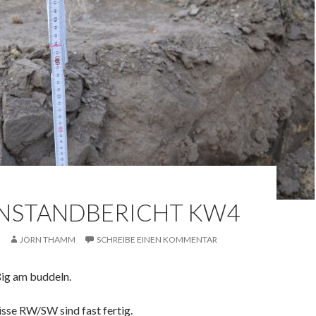
NSTANDBERICHT KW4
JÖRN THAMM
SCHREIBE EINEN KOMMENTAR
ißig am buddeln.
sse RW/SW sind fast fertig.