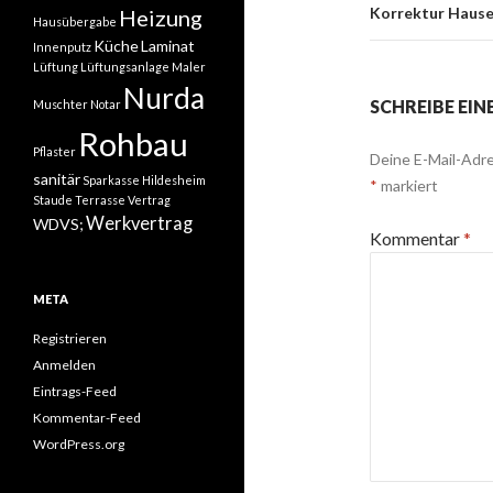
Korrektur Hause
Heizung
Hausübergabe
Küche
Laminat
Innenputz
Lüftung
Lüftungsanlage
Maler
Nurda
SCHREIBE EI
Muschter
Notar
Rohbau
Pflaster
Deine E-Mail-Adre
sanitär
Sparkasse Hildesheim
*
markiert
Staude
Terrasse
Vertrag
Werkvertrag
WDVS;
Kommentar
*
META
Registrieren
Anmelden
Eintrags-Feed
Kommentar-Feed
WordPress.org