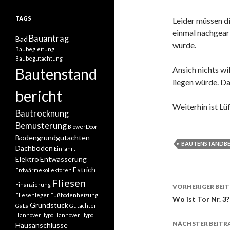
TAGS
Leider müssen d
einmal nachgear
Bauantrag
Bad
wurde.
Baubegleitung
Baubegutachtung
Ansich nichts wi
Bautenstand
liegen würde. Das
bericht
Weiterhin ist Lü
Bautrocknung
Bemusterung
BlowerDoor
Bodengrundgutachten
BAUTENSTANDBE
Dachboden
Einfahrt
Elektro
Entwässerung
Estrich
Erdwärmekollektoren
Beitrags-
Fliesen
Finanzierung
VORHERIGER BEI
Fliesenleger
Fußbodenheizung
Navigati
Wo ist Tor Nr. 3?
Grundstück
GaLa
Gutachter
HannoverHypo
Hannover Hypo
NÄCHSTER BEITR
Hausanschlüsse