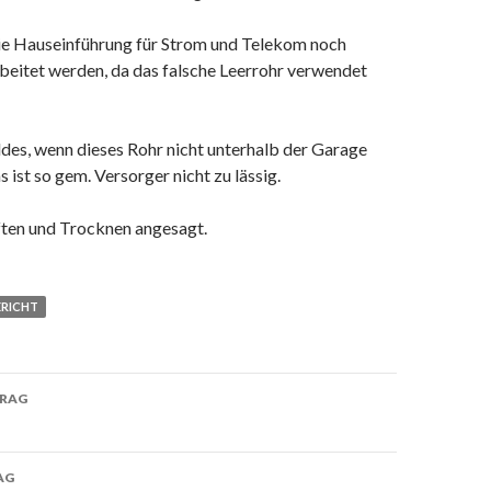
ie Hauseinführung für Strom und Telekom noch
beitet werden, da das falsche Leerrohr verwendet
ldes, wenn dieses Rohr nicht unterhalb der Garage
 ist so gem. Versorger nicht zu lässig.
ften und Trocknen angesagt.
RICHT
TRAG
on
AG