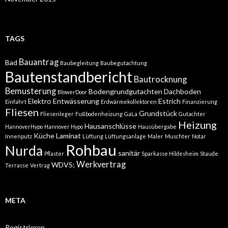
TAGS
Bauantrag
Bad
Baubegleitung
Baubegutachtung
Bautenstandbericht
Bautrocknung
Bemusterung
Bodengrundgutachten
Dachboden
BlowerDoor
Elektro
Entwässerung
Estrich
Einfahrt
Erdwärmekollektoren
Finanzierung
Fliesen
Grundstück
Fliesenleger
Fußbodenheizung
GaLa
Gutachter
Heizung
Hausanschlüsse
HannoverHypo
Hannover Hypo
Hausübergabe
Küche
Laminat
Innenputz
Lüftung
Lüftungsanlage
Maler
Muschter
Notar
Rohbau
Nurda
sanitär
Pflaster
Sparkasse Hildesheim
Staude
Werkvertrag
WDVS;
Terrasse
Vertrag
META
Registrieren