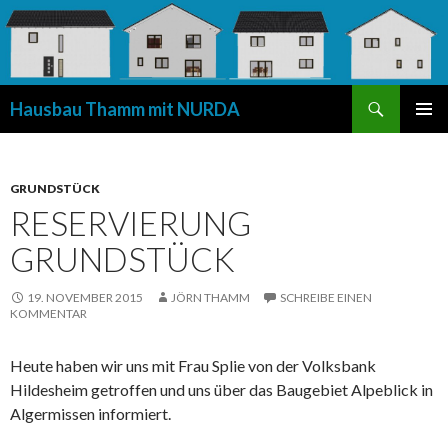
Suchen
Hausbau Thamm mit NURDA
SPRINGE
PRIMÄR
ZUM
MENÜ
INHALT
GRUNDSTÜCK
RESERVIERUNG
GRUNDSTÜCK
19. NOVEMBER 2015
JÖRN THAMM
SCHREIBE EINEN
KOMMENTAR
Heute haben wir uns mit Frau Splie von der Volksbank
Hildesheim getroffen und uns über das Baugebiet Alpeblick in
Algermissen informiert.