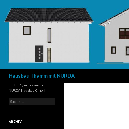
Suchen
Hausbau Thamm mit NURDA
EFH in Algermissen mit
NURDA Hausbau GmbH
Suchen
nach:
ARCHIV