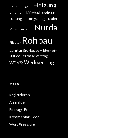
Heizung
Hausübergabe
Küche
Laminat
Innenputz
Lüftung
Lüftungsanlage
Maler
Nurda
Muschter
Notar
Rohbau
Pflaster
sanitär
Sparkasse Hildesheim
Staude
Terrasse
Vertrag
Werkvertrag
WDVS;
META
Registrieren
Anmelden
Eintrags-Feed
Kommentar-Feed
WordPress.org