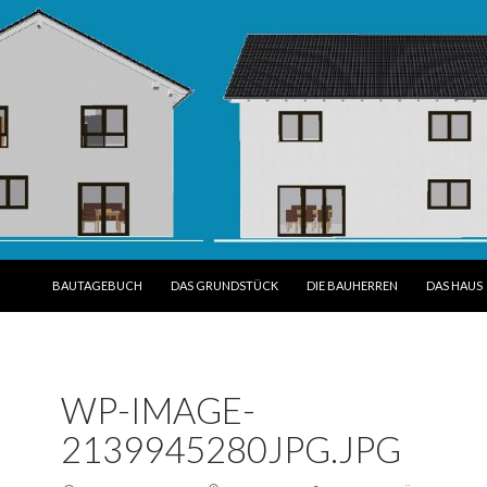
SPRINGE ZUM INHALT
BAUTAGEBUCH
DAS GRUNDSTÜCK
DIE BAUHERREN
DAS HAUS
WP-IMAGE-
2139945280JPG.JPG