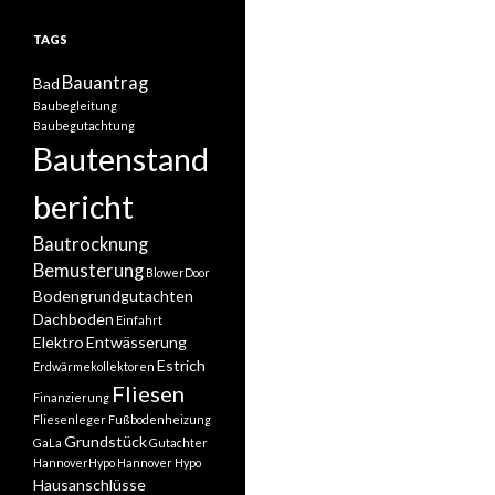
TAGS
Bauantrag
Bad
Baubegleitung
Baubegutachtung
Bautenstand
bericht
Bautrocknung
Bemusterung
BlowerDoor
Bodengrundgutachten
Dachboden
Einfahrt
Elektro
Entwässerung
Estrich
Erdwärmekollektoren
Fliesen
Finanzierung
Fliesenleger
Fußbodenheizung
Grundstück
GaLa
Gutachter
HannoverHypo
Hannover Hypo
Hausanschlüsse