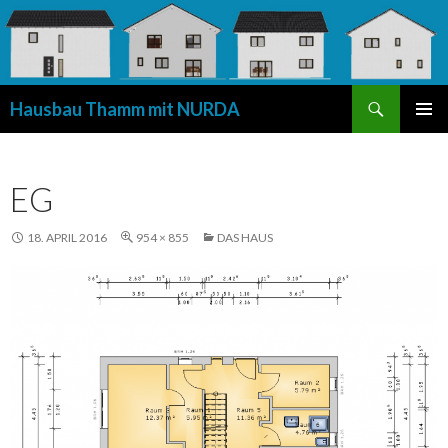
Suchen
Hausbau Thamm mit NURDA
SPRINGE
PRIMÄR
ZUM
MENÜ
INHALT
EG
18. APRIL 2016
954 × 855
DAS HAUS