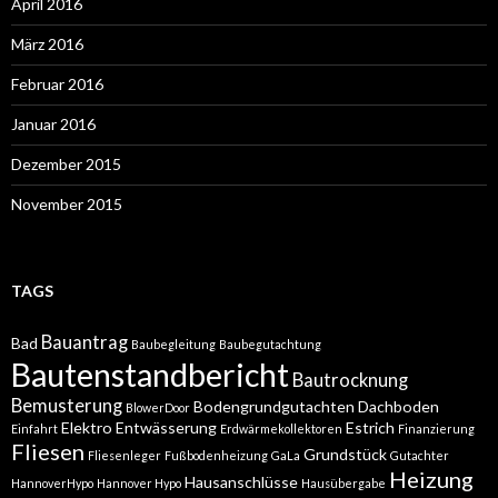
April 2016
März 2016
Februar 2016
Januar 2016
Dezember 2015
November 2015
TAGS
Bauantrag
Bad
Baubegleitung
Baubegutachtung
Bautenstandbericht
Bautrocknung
Bemusterung
Bodengrundgutachten
Dachboden
BlowerDoor
Elektro
Entwässerung
Estrich
Einfahrt
Erdwärmekollektoren
Finanzierung
Fliesen
Grundstück
Fliesenleger
Fußbodenheizung
GaLa
Gutachter
Heizung
Hausanschlüsse
HannoverHypo
Hannover Hypo
Hausübergabe